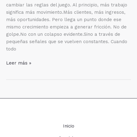
cambiar las reglas del juego. Al principio, más trabajo
significa más movimiento.Más clientes, más ingresos,
más oportunidades. Pero llega un punto donde ese
mismo crecimiento empieza a generar fricción. No de
golpe.No con un colapso evidente.Sino a través de
pequeñas señales que se vuelven constantes. Cuando
todo
Señales
Leer más »
de
que
tu
operación
ya
no
escala
igual.
Inicio